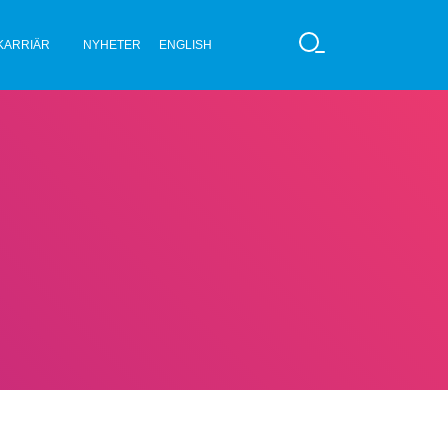
KARRIÄR
NYHETER
ENGLISH
S
Ö
K