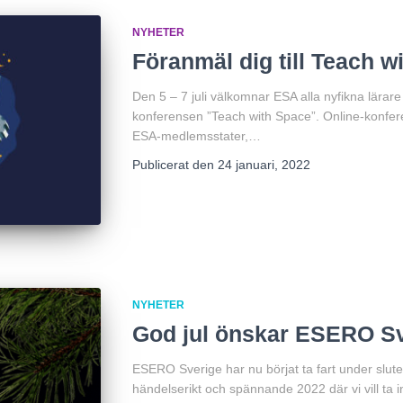
NYHETER
Föranmäl dig till Teach w
Den 5 – 7 juli välkomnar ESA alla nyfikna lärare
konferensen ”Teach with Space”. Online-konfere
ESA-medlemsstater,…
Publicerat den
24 januari, 2022
NYHETER
God jul önskar ESERO S
ESERO Sverige har nu börjat ta fart under slute
händelserikt och spännande 2022 där vi vill ta 