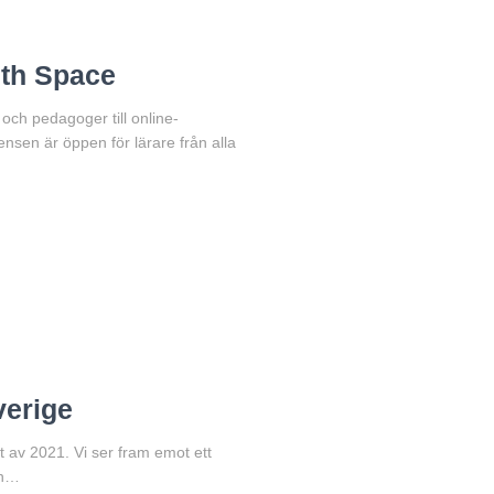
ith Space
 och pedagoger till online-
nsen är öppen för lärare från alla
verige
t av 2021. Vi ser fram emot ett
in…