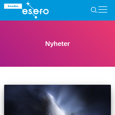
S
Ö
K
Nyheter