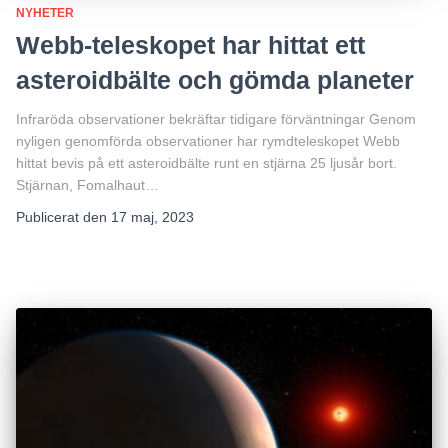
NYHETER
Webb-teleskopet har hittat ett
asteroidbälte och gömda planeter
Infraröda observationer bekräftar tidigare förväntningar Genom
nyligen genomförda observationer har rymdteleskopet Webb
hittat bevis på ett asteroidbälte runt en stjärna 25 ljusår bort.
Stjärnan, Fomalhaut…
Publicerat den
17 maj, 2023