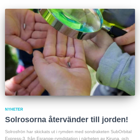
NYHETER
Solrosorna återvänder till jorden!
Solrosfrön har skickats ut i rymden med sondraketen SubOrbital
Express-3, från Esrange-rymdstation i närheten av Kiruna, och