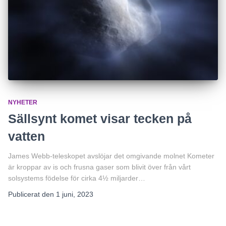
NYHETER
Sällsynt komet visar tecken på
vatten
James Webb-teleskopet avslöjar det omgivande molnet Kometer
är kroppar av is och frusna gaser som blivit över från vårt
solsystems födelse för cirka 4½ miljarder…
Publicerat den
1 juni, 2023