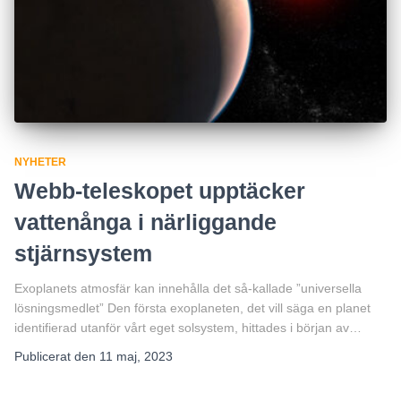
NYHETER
Webb-teleskopet upptäcker
vattenånga i närliggande
stjärnsystem
Exoplanets atmosfär kan innehålla det så-kallade ”universella
lösningsmedlet” Den första exoplaneten, det vill säga en planet
identifierad utanför vårt eget solsystem, hittades i början av…
Publicerat den
11 maj, 2023