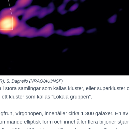
IfR), S. Dagnello (NRAO/AUI/NSF)
 i stora samlingar som kallas kluster, eller superkluster
 ett kluster som kallas ”Lokala gruppen”.
ngfrun, Virgohopen, innehåller cirka 1 300 galaxer. En 
mmande elliptisk form och innehåller flera biljoner stjär