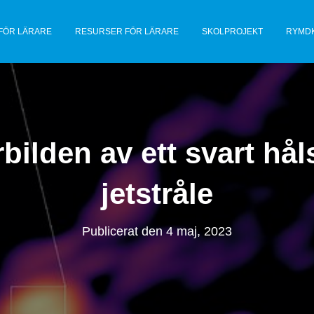
FÖR LÄRARE
RESURSER FÖR LÄRARE
SKOLPROJEKT
RYMD
bilden av ett svart håls
jetstråle
Publicerat den
4 maj, 2023