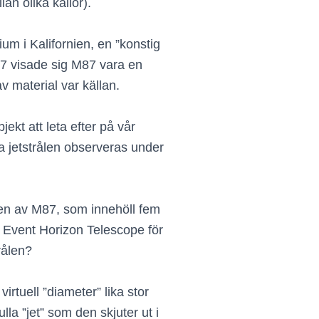
an olika källor).
m i Kalifornien, en ”konstig
47 visade sig M87 vara en
v material var källan.
ekt att leta efter på vår
a jetstrålen observeras under
tten av M87, som innehöll fem
 Event Horizon Telescope för
rålen?
rtuell ”diameter” lika stor
la ”jet” som den skjuter ut i