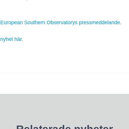
i
European Southern Observatorys pressmeddelande
.
n
nyhet här
.