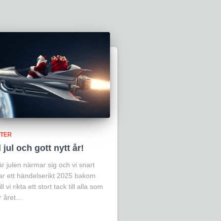
TER
jul och gott nytt år!
r julen närmar sig och vi snart
r ett händelserikt 2025 bakom
ll vi rikta ett stort tack till alla som
r året…