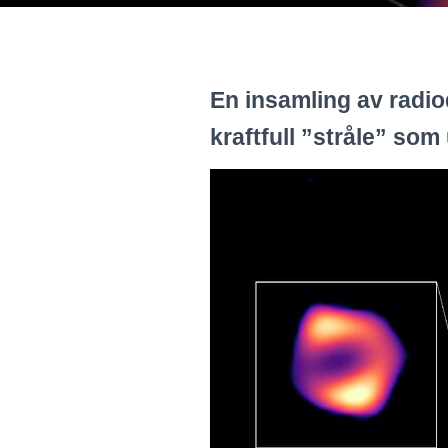
En insamling av radiod
kraftfull ”stråle” so