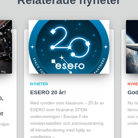
Relaterade nyheter
NYHETER
NYHE
ESERO 20 år!
God 
ö,
Med rymden som klassrum – 20 år av
Nu nä
ESERO som förändrat STEM-
lämna
et
undervisningen i Europa Från
oss vi
miniatyrsatelliter och astronautträning
unde
iljön
till klimatforskning med hjälp av
satellitdata –…