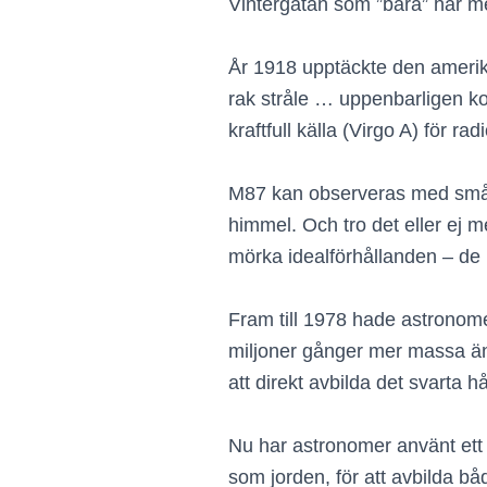
Vintergatan som ”bara” har mel
År 1918 upptäckte den amerika
rak stråle … uppenbarligen ko
kraftfull källa (Virgo A) för 
M87 kan observeras med små ama
himmel. Och tro det eller ej 
mörka idealförhållanden – de 
Fram till 1978 hade astronome
miljoner gånger mer massa än
att direkt avbilda det svarta h
Nu har astronomer använt ett 
som jorden, för att avbilda bå