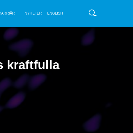
KARRIÄR
NYHETER
ENGLISH
S
Ö
K
 kraftfulla