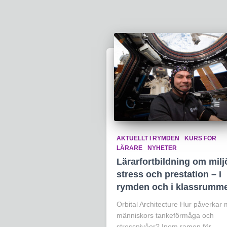
AKTUELLT I RYMDEN
KURS FÖR
LÄRARE
NYHETER
Lärarfortbildning om milj
stress och prestation – i
rymden och i klassrumm
Orbital Architecture Hur påverkar m
människors tankeförmåga och
stressnivåer? Inom ramen för