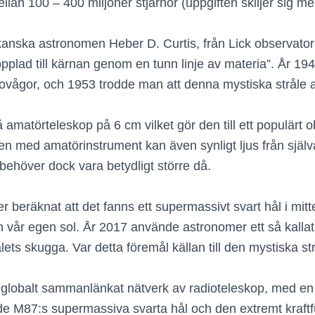
lan 100 – 400 miljoner stjärnor (uppgiften skiljer sig mell
nska astronomen Heber D. Curtis, från Lick observatoriu
pplad till kärnan genom en tunn linje av materia”. År 19
radiovågor, och 1953 trodde man att denna mystiska stråle a
törteleskop på 6 cm vilket gör den till ett populärt obj
men med amatörinstrument kan även synligt ljus från själv
behöver dock vara betydligt större då.
r beräknat att det fanns ett supermassivt svart hål i mi
 vår egen sol. År 2017 använde astronomer ett så kallat
ålets skugga. Var detta föremål källan till den mystiska st
globalt sammanlänkat nätverk av radioteleskop, med en vi
de M87:s supermassiva svarta hål och den extremt kraftful