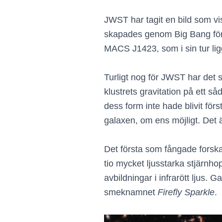
JWST har tagit en bild som vi
skapades genom Big Bang för 
MACS J1423, som i sin tur ligg
Turligt nog för JWST har det s
klustrets gravitation på ett 
dess form inte hade blivit för
galaxen, om ens möjligt. Det 
Det första som fångade forsk
tio mycket ljusstarka stjärnh
avbildningar i infrarött ljus
smeknamnet
Firefly Sparkle
.