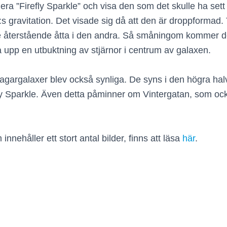
a ”Firefly Sparkle” och visa den som det skulle ha sett u
 gravitation. Det visade sig då att den är droppformad.
e återstående åtta i den andra. Så småningom kommer d
 upp en utbuktning av stjärnor i centrum av galaxen.
slagargalaxer blev också synliga. De syns i den högra ha
y Sparkle. Även detta påminner om Vintergatan, som ocks
ehåller ett stort antal bilder, finns att läsa
här
.