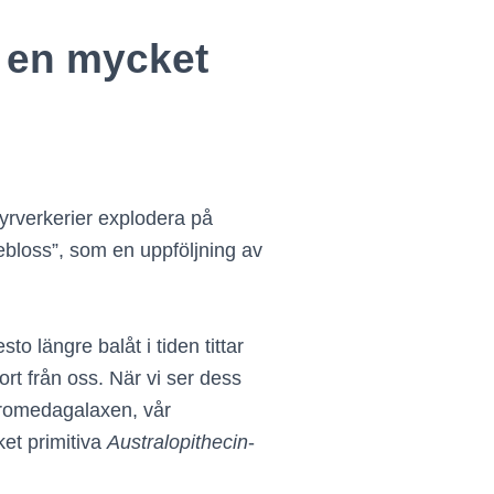
 en mycket
yrverkerier explodera på
tebloss”, som en uppföljning av
o längre balåt i tiden tittar
rt från oss. När vi ser dess
ndromedagalaxen, vår
ket primitiva
Australopithecin
-