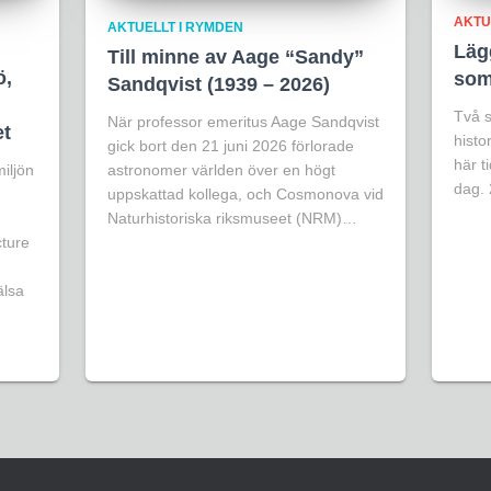
AKTU
AKTUELLT I RYMDEN
Lägg
Till minne av Aage “Sandy”
ö,
som
Sandqvist (1939 – 2026)
Två s
När professor emeritus Aage Sandqvist
et
histo
gick bort den 21 juni 2026 förlorade
här t
iljön
astronomer världen över en högt
dag.
uppskattad kollega, och Cosmonova vid
Naturhistoriska riksmuseet (NRM)…
cture
älsa