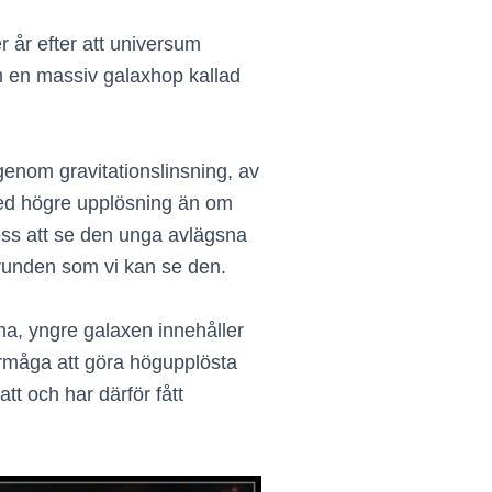
 år efter att universum
m en massiv galaxhop kallad
 genom gravitationslinsning, av
 med högre upplösning än om
 oss att se den unga avlägsna
grunden som vi kan se den.
a, yngre galaxen innehåller
örmåga att göra högupplösta
t och har därför fått