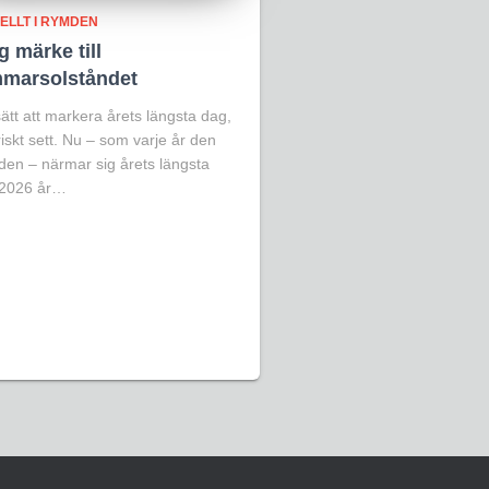
ELLT I RYMDEN
 märke till
marsolståndet
ätt att markera årets längsta dag,
riskt sett. Nu – som varje år den
iden – närmar sig årets längsta
 2026 år…