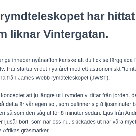
ymdteleskopet har hittat
 liknar Vintergatan.
ige innebar nyårsafton kanske att du fick se färgglada f
lv. Här startar vi det nya året med ett astronomiskt ”tom
erna från James Webb rymdteleskopet (JWST).
eptet att ju längre ut i rymden vi tittar från jorden, dest
 detta är vår egen sol, som befinner sig 8 ljusminuter bo
i den så som den såg ut för 8 minuter sedan. Ljus från A
r ljusår bort, som når oss nu, skickades ut när våra myc
e Afrikas gräsmarker.