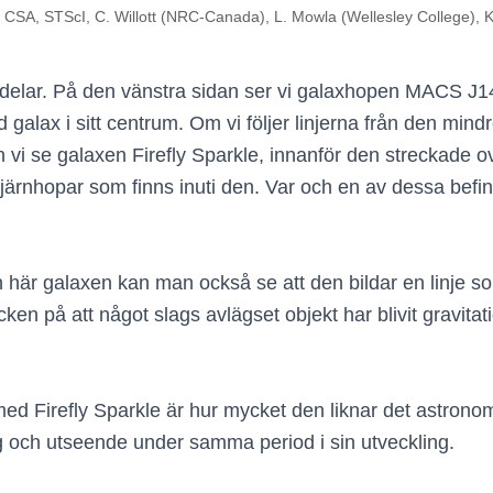
 CSA, STScI, C. Willott (NRC-Canada), L. Mowla (Wellesley College), K
å delar. På den vänstra sidan ser vi galaxhopen MACS J
d galax i sitt centrum. Om vi följer linjerna från den mindre 
 vi se galaxen Firefly Sparkle, innanför den streckade ov
stjärnhopar som finns inuti den. Var och en av dessa befinn
 här galaxen kan man också se att den bildar en linje s
ecken på att något slags avlägset objekt har blivit gravitat
 Firefly Sparkle är hur mycket den liknar det astronom
g och utseende under samma period i sin utveckling.