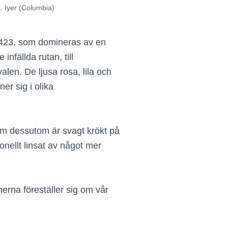
. Iyer (Columbia)
1423, som domineras av en
infällda rutan, till
alen. De ljusa rosa, lila och
er sig i olika
om dessutom är svagt krökt på
ionellt linsat av något mer
erna föreställer sig om vår