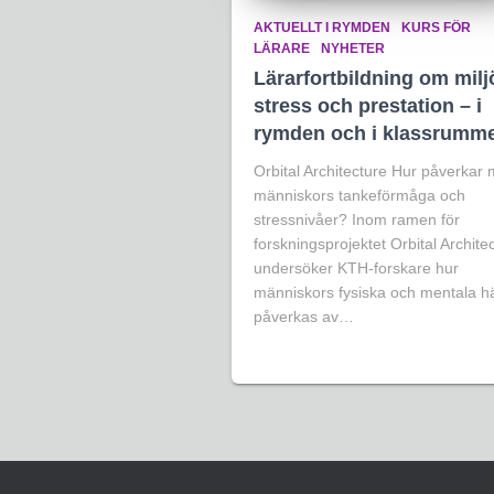
AKTUELLT I RYMDEN
KURS FÖR
LÄRARE
NYHETER
Lärarfortbildning om milj
stress och prestation – i
rymden och i klassrumm
Orbital Architecture Hur påverkar m
människors tankeförmåga och
stressnivåer? Inom ramen för
forskningsprojektet Orbital Archite
undersöker KTH-forskare hur
människors fysiska och mentala h
påverkas av…