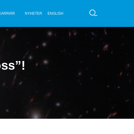
KARRIÄR
NYHETER
ENGLISH
S
Ö
K
oss”!