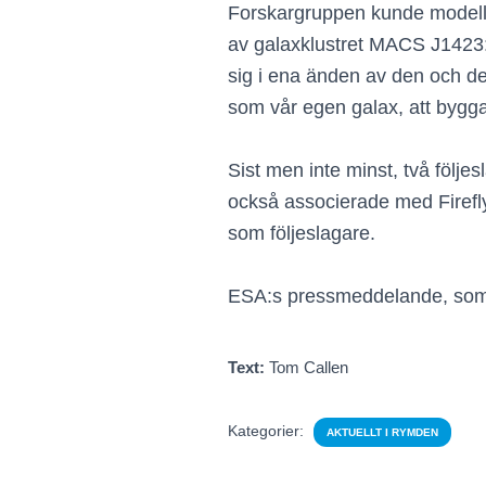
Forskargruppen kunde modeller
av galaxklustret MACS J1423:s
sig i ena änden av den och d
som vår egen galax, att bygga
Sist men inte minst, två följe
också associerade med Firefl
som följeslagare.
ESA:s pressmeddelande, som inn
Text:
Tom Callen
Kategorier:
AKTUELLT I RYMDEN