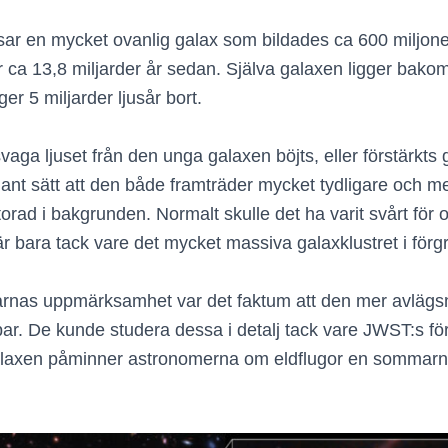
sar en mycket ovanlig galax som bildades ca 600 miljoner
ca 13,8 miljarder år sedan. Själva galaxen ligger bako
er 5 miljarder ljusår bort.
vaga ljuset från den unga galaxen böjts, eller förstärkts
sådant sätt att den både framträder mycket tydligare och
storad i bakgrunden. Normalt skulle det ha varit svårt för
är bara tack vare det mycket massiva galaxklustret i för
arnas uppmärksamhet var det faktum att den mer avlägsn
opar. De kunde studera dessa i detalj tack vare JWST:s f
. Galaxen påminner astronomerna om eldflugor en sommarnat