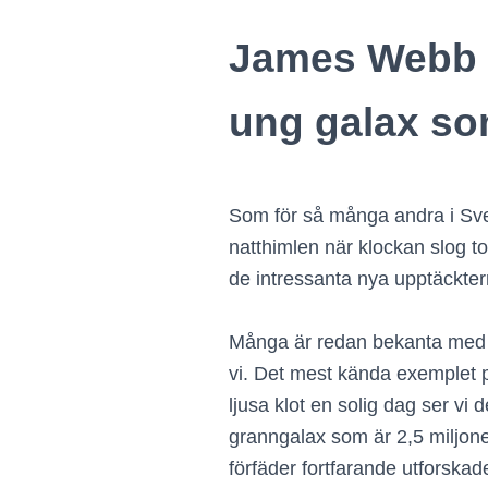
James Webb r
ung galax som
Som för så många andra i Sver
natthimlen när klockan slog to
de intressanta nya upptäckt
Många är redan bekanta med konc
vi. Det mest kända exemplet på
ljusa klot en solig dag ser v
granngalax som är 2,5 miljone
förfäder fortfarande utforskad