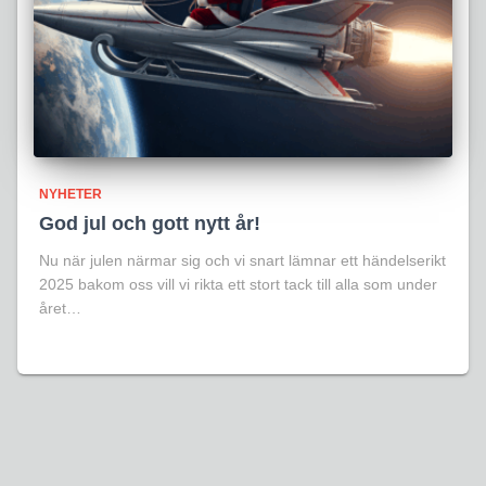
NYHETER
God jul och gott nytt år!
Nu när julen närmar sig och vi snart lämnar ett händelserikt
2025 bakom oss vill vi rikta ett stort tack till alla som under
året…