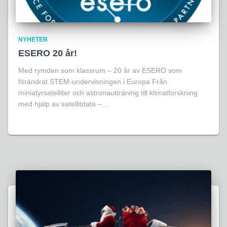
NYHETER
ESERO 20 år!
Med rymden som klassrum – 20 år av ESERO som
förändrat STEM-undervisningen i Europa Från
miniatyrsatelliter och astronautträning till klimatforskning
med hjälp av satellitdata –…