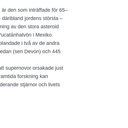
 är den som inträffade för 65–
 däribland jordens största –
kning av den stora asteroid
Yucatánhalvön i Mexiko.
nblandade i två av de andra
 sedan (sen Devon) och 445
att supernovor orsakade just
framtida forskning kan
derande stjärnor och livets