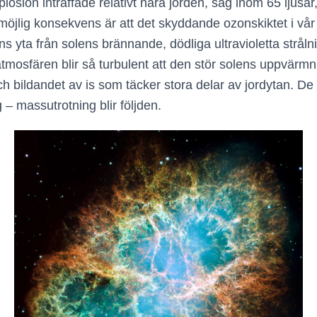
ion inträffade relativt nära jorden, säg inom 65 ljusår,
möjlig konsekvens är att det skyddande ozonskiktet i vår 
 yta från solens brännande, dödliga ultravioletta stråln
atmosfären blir så turbulent att den stör solens uppvärm
ch bildandet av is som täcker stora delar av jordytan. De 
 – massutrotning blir följden.