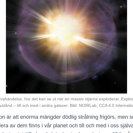
vahändelse, hur det kan se ut när en massiv stjärna exploderar. Explosi
vstånd – till och med i andra galaxer. Bild: NOIRLab, CCA 4.0 Internati
ion är att enorma mängder dödlig strålning frigörs, men
a av dem finns i vår planet och till och med i oss själv