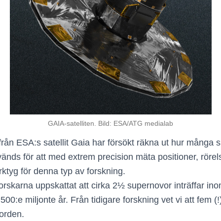
GAIA-satelliten. Bild: ESA/ATG medialab
ån ESA:s satellit Gaia har försökt räkna ut hur många s
änds för att med extrem precision mäta positioner, rörelse
erktyg för denna typ av forskning.
rskarna uppskattat att cirka 2½ supernovor inträffar ino
00:e miljonte år. Från tidigare forskning vet vi att fem (
jorden.