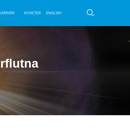
KARRIÄR
NYHETER
ENGLISH
S
Ö
K
rflutna