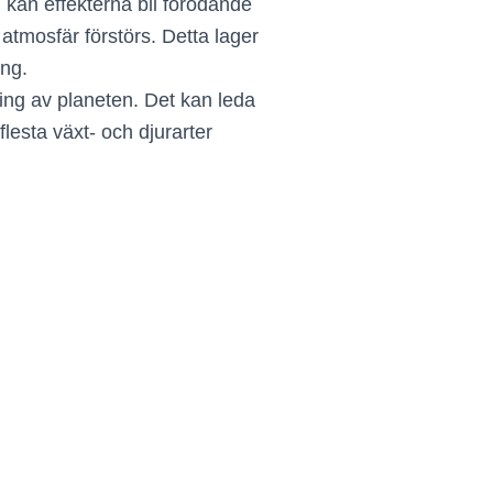
 kan effekterna bli förödande
atmosfär förstörs. Detta lager
ing.
ning av planeten. Det kan leda
flesta växt- och djurarter