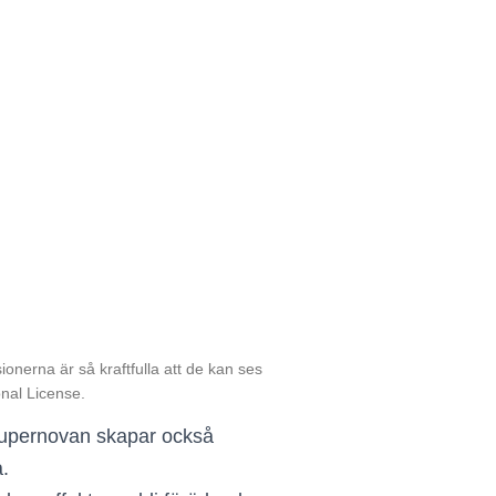
onerna är så kraftfulla att de kan ses
onal License.
 supernovan skapar också
a.