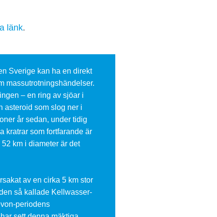
na länk
.
men Sverige kan ha en direkt
fem massutrotningshändelser.
ingen – en ring av sjöar i
 asteroid som slog ner i
oner år sedan, under tidig
 kratrar som fortfarande är
 52 km i diameter är det
rsakat av en cirka 5 km stor
den så kallade Kellwasser-
evon-periodens
har sett denna mäktiga