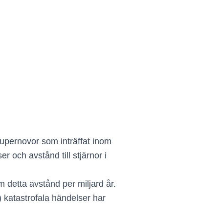
upernovor som inträffat inom
r och avstånd till stjärnor i
m detta avstånd per miljard år.
!) katastrofala händelser har