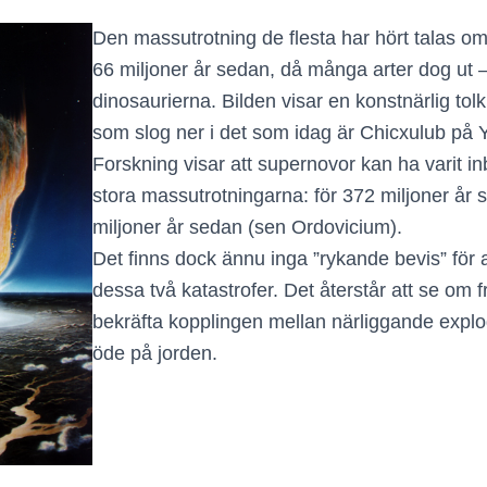
Den massutrotning de flesta har hört talas om
66 miljoner år sedan, då många arter dog ut –
dinosaurierna. Bilden visar en konstnärlig tol
som slog ner i det som idag är Chicxulub på 
Forskning visar att supernovor kan ha varit i
stora massutrotningarna: för 372 miljoner år
miljoner år sedan (sen Ordovicium).
Det finns dock ännu inga ”rykande bevis” för 
dessa två katastrofer. Det återstår att se om 
bekräfta kopplingen mellan närliggande explo
öde på jorden.