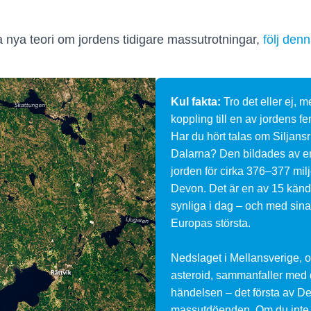
 nya teori om jordens tidigare massutrotningar,
följ den
Kul fakta:
Tro det eller ej, 
koppling till en av jordens 
Har du hört talas om Siljansr
Dalarna? Den bildades av en
jorden för cirka 376–377 milj
Devon. Det är en av 15 kända
synliga i dag – och med sina
Europas största.
Nedslaget i Mellansverige, o
asteroid, sammanfaller med 
händelsen – det första av D
massutdöenden. Om du inte 