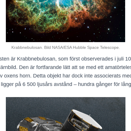
Krabbnebulosan. Bild NASA/ESA Hubble Space Telescope.
en är Krabbnebulosan, som först observerades i juli 10
tjärnbild. Den är fortfarande lätt att se med ett amatört
 av oxens horn. Detta objekt har dock inte associerats 
et ligger på 6 500 ljusårs avstånd – hundra gånger för lån