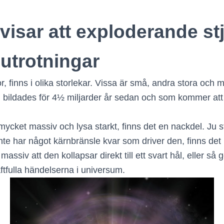
visar att exploderande st
utrotningar
, finns i olika storlekar. Vissa är små, andra stora och 
m bildades för 4½ miljarder år sedan och som kommer att 
cket massiv och lysa starkt, finns det en nackdel. Ju stö
 inte har något kärnbränsle kvar som driver den, finns det
ssiv att den kollapsar direkt till ett svart hål, eller s
ftfulla händelserna i universum.