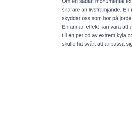
Om en sådan monumental explos
snarare än livsfrämjande. En 
skyddar oss som bor på jordens
En annan effekt kan vara att 
till en period av extrem kyla o
skulle ha svårt att anpassa sig