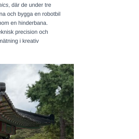
nics
, där de under tre
na och bygga en robotbil
enom en hinderbana.
knisk precision och
mätning i kreativ