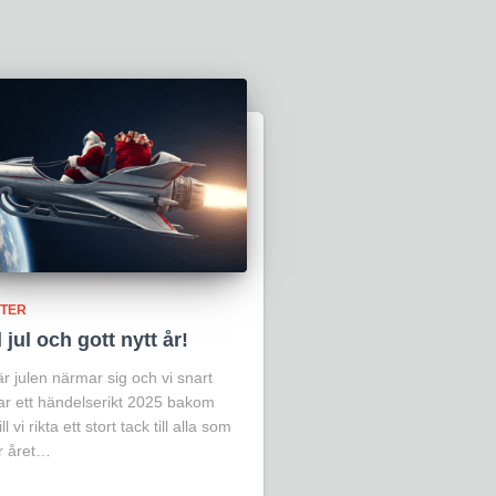
TER
jul och gott nytt år!
r julen närmar sig och vi snart
r ett händelserikt 2025 bakom
ll vi rikta ett stort tack till alla som
r året…