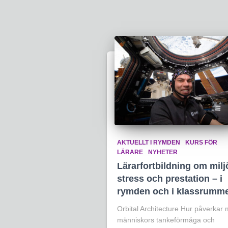
AKTUELLT I RYMDEN
KURS FÖR
LÄRARE
NYHETER
Lärarfortbildning om milj
stress och prestation – i
rymden och i klassrumm
Orbital Architecture Hur påverkar m
människors tankeförmåga och