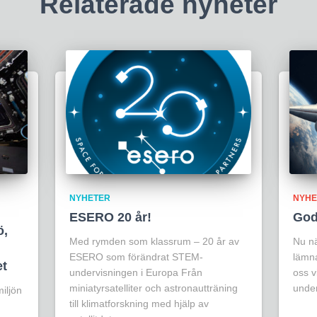
Relaterade nyheter
NYHETER
NYHE
ESERO 20 år!
God 
ö,
Med rymden som klassrum – 20 år av
Nu nä
ESERO som förändrat STEM-
lämna
et
undervisningen i Europa Från
oss vi
miniatyrsatelliter och astronautträning
unde
iljön
till klimatforskning med hjälp av