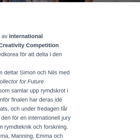
a av
International
Creativity Competition
dkorea för att delta i den
m deltar Simon och Nils med
llector for Future
t som samlar upp rymdskrot i
nför finalen har deras idé
pats, och under fredagen får
den för en internationell jury
m rymdteknik och forskning.
elma, Manning, Emma och