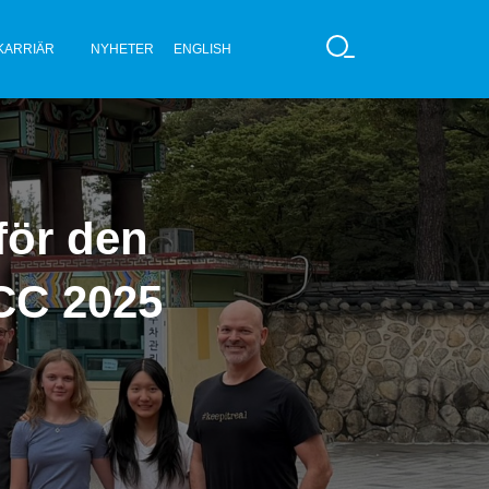
KARRIÄR
NYHETER
ENGLISH
S
Ö
K
för den
SCC 2025