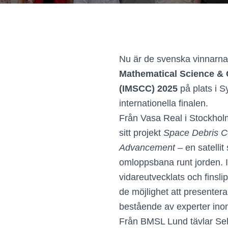
Nu är de svenska vinnarn
Mathematical Science & 
(IMSCC) 2025
på plats i Sy
internationella finalen.
Från Vasa Real i Stockhol
sitt projekt
Space Debris Co
Advancement
– en satelli
omloppsbana runt jorden. I
vidareutvecklats och finsli
de möjlighet att presentera 
bestående av experter ino
Från BMSL Lund tävlar S