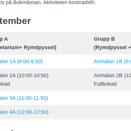
atis på Bokmässan. Aktiviteten kostnadsfri.
ptember
p A
Grupp B
netarium+ Rymdpyssel)
(Rymdpyssel +
an 1A (9:00-9:50)
Anmälan 1B (9:
an 2A (10:00-10:50)
Anmälan 2B (10
okad
Fullbokad
an 3A (11:00-11:50)
an 4A (12:00-12:50)