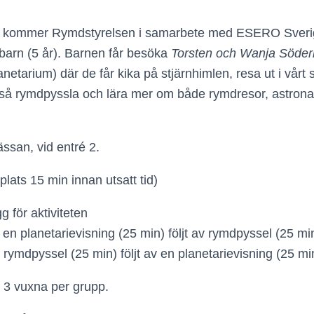
 kommer Rymdstyrelsen i samarbete med ESERO Sverig
lebarn (5 år). Barnen får besöka
Torsten och Wanja Söder
etarium) där de får kika på stjärnhimlen, resa ut i vår
kså rymdpyssla och lära mer om både rymdresor, astron
san, vid entré 2.
lats 15 min innan utsatt tid)
g för aktiviteten
n planetarievisning (25 min) följt av rymdpyssel (25 mi
ymdpyssel (25 min) följt av en planetarievisning (25 mi
 3 vuxna per grupp.