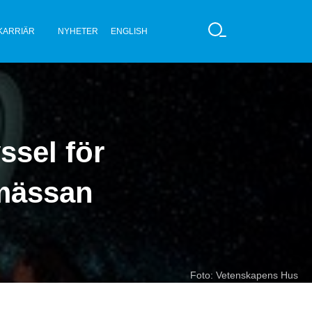
KARRIÄR
NYHETER
ENGLISH
S
Ö
K
ssel för
kmässan
Foto: Vetenskapens Hus