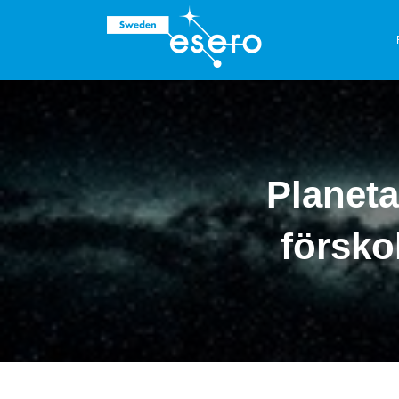
Planeta
försko