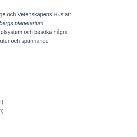
e och Vetenskapens Hus att
bergs planetarium
t solsystem och besöka några
auter och spännande
n)
n)