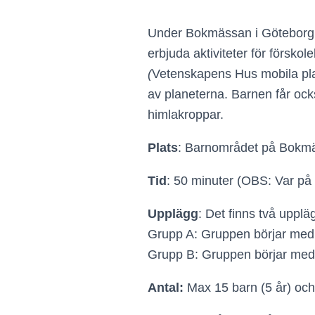
Under Bokmässan i Göteborg
erbjuda aktiviteter för försko
(
Vetenskapens Hus mobila plan
av planeterna. Barnen får oc
himlakroppar.
Plats
: Barnområdet på Bokmäs
Tid
: 50 minuter (OBS: Var på p
Upplägg
: Det finns två uppläg
Grupp A: Gruppen börjar med e
Grupp B: Gruppen börjar med r
Antal:
Max 15 barn (5 år) och