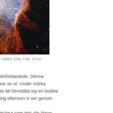
ild: NASA, ESA, CSA, STScI
älvförklarande. Denna
ukar se ut. Under mörka
t att föreställa sig en bubbla
ring eftersom vi ser genom