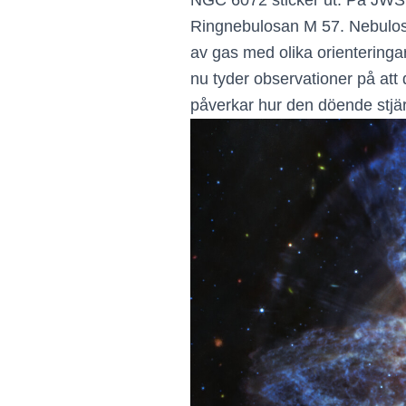
NGC 6072 sticker ut. På JWST-b
Ringnebulosan M 57. Nebulosan
av gas med olika orienteringar
nu tyder observationer på att 
påverkar hur den döende stjärn