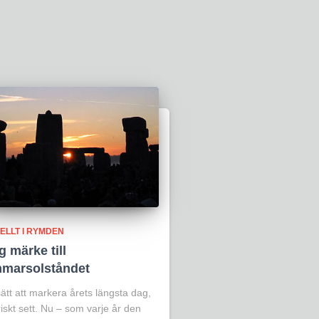
ELLT I RYMDEN
 märke till
marsolståndet
ätt att markera årets längsta dag,
riskt sett. Nu – som varje år den