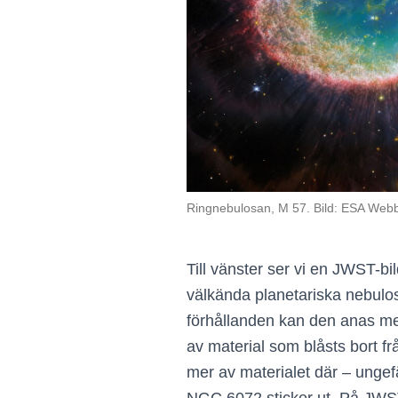
Ringnebulosan, M 57. Bild: ESA Web
Till vänster ser vi en JWST-
välkända planetariska nebulos
förhållanden kan den anas med 
av material som blåsts bort f
mer av materialet där – ungef