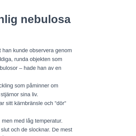
nlig nebulosa
ekt han kunde observera genom
uddiga, runda objekten som
nebulosor – hade han av en
veckling som påminner om
järnor sina liv.
ar sitt kärnbränsle och ”dör”
e, men med låg temperatur.
r slut och de slocknar. De mest