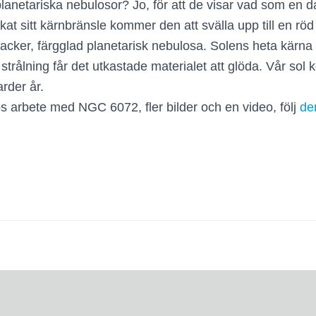
tå planetariska nebulosor? Jo, för att de visar vad som e
kat sitt kärnbränsle kommer den att svälla upp till en röd 
 vacker, färgglad planetarisk nebulosa. Solens heta kärna k
a strålning får det utkastade materialet att glöda. Vår sol
rder år.
 arbete med NGC 6072, fler bilder och en video, följ
de