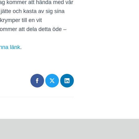
n dag kommer att hända med vår
jätte och kasta av sig sina
rymper till en vit
 kommer att dela detta öde –
nna länk
.