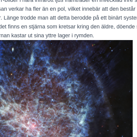
ilder i nära infrarött ljus framträder en invecklad inre st
 verkar ha fler än en pol, vilket innebär att den består
. Länge trodde man att detta berodde på ett binärt syste
det finns en stjärna som kretsar kring den äldre, döende
an kastar ut sina yttre lager i rymden.