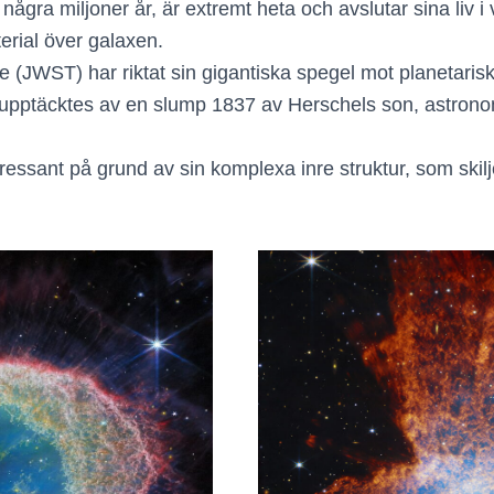
några miljoner år, är extremt heta och avslutar sina liv
erial över galaxen.
JWST) har riktat sin gigantiska spegel mot planetari
 upptäcktes av en slump 1837 av Herschels son, astro
ressant på grund av sin komplexa inre struktur, som skil