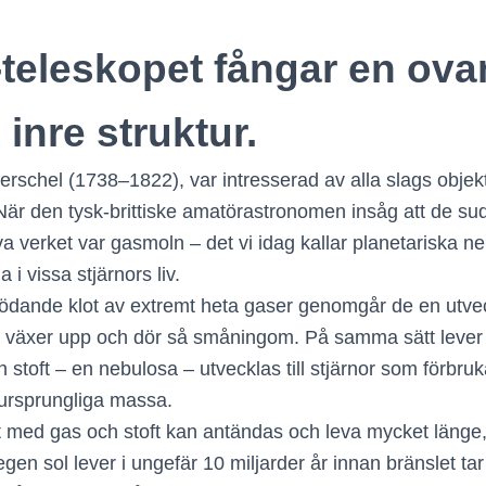
eleskopet fångar en ova
nre struktur.
erschel (1738–1822), var intresserad av alla slags obj
p. När den tysk-brittiske amatörastronomen insåg att de s
va verket var gasmoln – det vi idag kallar planetariska 
 i vissa stjärnors liv.
 glödande klot av extremt heta gaser genomgår de en ut
, växer upp och dör så småningom. På samma sätt lever st
 stoft – en nebulosa – utvecklas till stjärnor som förbruk
 ursprungliga massa.
igt med gas och stoft kan antändas och leva mycket läng
en sol lever i ungefär 10 miljarder år innan bränslet ta