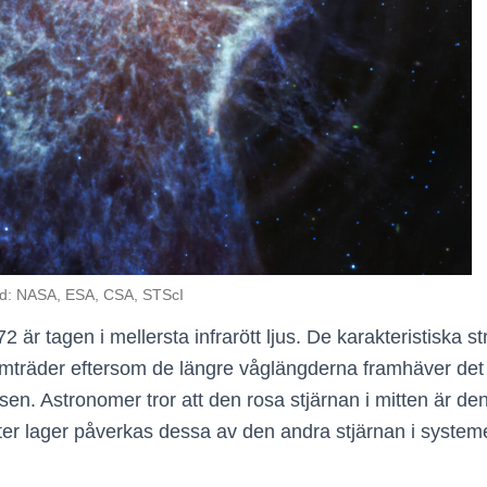
Bild: NASA, ESA, CSA, STScI
r tagen i mellersta infrarött ljus. De karakteristiska st
ramträder eftersom de längre våglängderna framhäver de
en. Astronomer tror att den rosa stjärnan i mitten är den
efter lager påverkas dessa av den andra stjärnan i system