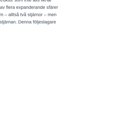
ruktur som inte alls liknar
 av flera expanderande sfärer
m – alltså två stjärnor – men
 stjärnan. Denna följeslagare