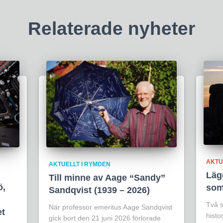
Relaterade nyheter
AKTU
AKTUELLT I RYMDEN
Lägg
Till minne av Aage “Sandy”
ö,
som
Sandqvist (1939 – 2026)
Två s
När professor emeritus Aage Sandqvist
et
histo
gick bort den 21 juni 2026 förlorade