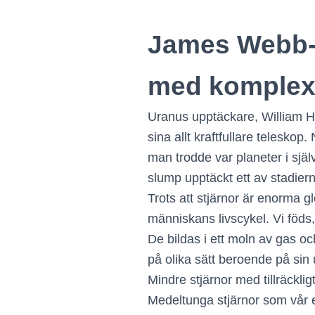
James Webb-t
med komplex i
Uranus upptäckare, William H
sina allt kraftfullare telesko
man trodde var planeter i själ
slump upptäckt ett av stadierna
Trots att stjärnor är enorma
människans livscykel. Vi föds
De bildas i ett moln av gas och
på olika sätt beroende på sin
Mindre stjärnor med tillräckl
Medeltunga stjärnor som vår eg