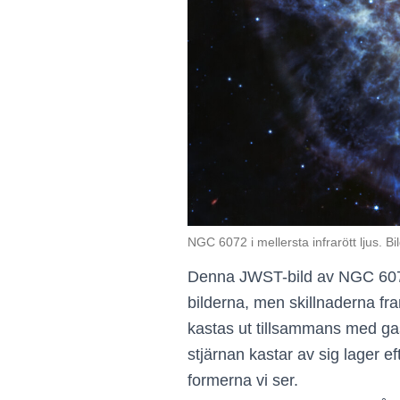
NGC 6072 i mellersta infrarött ljus. 
Denna JWST-bild av NGC 6072 ä
bilderna, men skillnaderna f
kastas ut tillsammans med gas
stjärnan kastar av sig lager 
formerna vi ser.