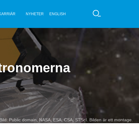
KARRIÄR
NYHETER
ENGLISH
S
Ö
K
stronomerna
Bild: Public domain, NASA, ESA, CSA, STScI. Bilden är ett montage.