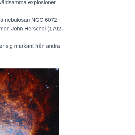
 i våldsamma explosioner –
ska nebulosan NGC 6072 i
nomen John Herschel (1792–
jer sig markant från andra