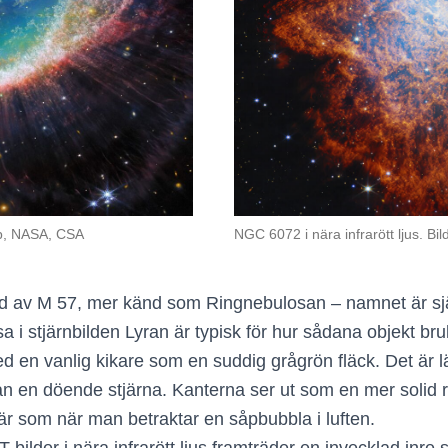
NGC 6072 i nära infrarött ljus. B
b, NASA, CSA
bild av M 57, mer känd som Ringnebulosan – namnet är sj
a i stjärnbilden Lyran är typisk för hur sådana objekt br
en vanlig kikare som en suddig grågrön fläck. Det är lät
rån en döende stjärna. Kanterna ser ut som en mer solid 
är som när man betraktar en såpbubbla i luften.