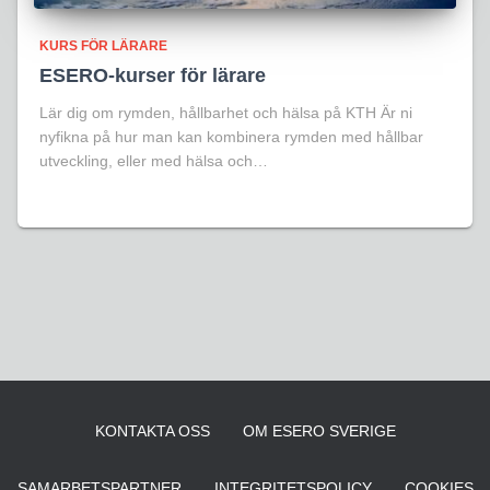
KURS FÖR LÄRARE
ESERO-kurser för lärare
Lär dig om rymden, hållbarhet och hälsa på KTH Är ni
nyfikna på hur man kan kombinera rymden med hållbar
utveckling, eller med hälsa och…
KONTAKTA OSS
OM ESERO SVERIGE
SAMARBETSPARTNER
INTEGRITETSPOLICY
COOKIES