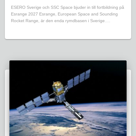
ESERO Sverige och SSC Space bjuder in till fortbildning på
Esrange 2027 Esrange, European Space and Sounding
Rocket Range, är den enda rymdbasen i Sverige….