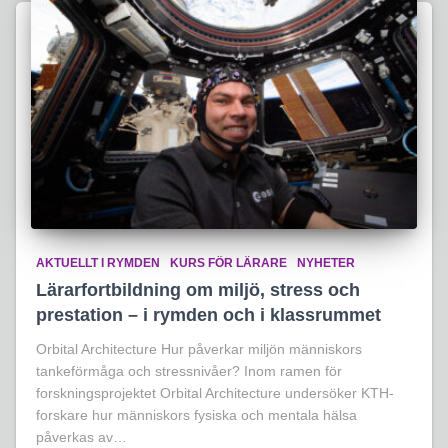
AKTUELLT I RYMDEN
KURS FÖR LÄRARE
NYHETER
Lärarfortbildning om miljö, stress och
prestation – i rymden och i klassrummet
Orbital Architecture Hur påverkar miljön människors
tankeförmåga och stressnivåer? Inom ramen för
forskningsprojektet Orbital Architecture undersöker KTH-
forskare hur människors fysiska och mentala hälsa
påverkas av…