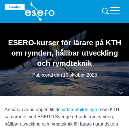
S
Ö
K
ESERO-kurser för lärare på KTH
om rymden, hållbar utveckling
och rymdteknik
Publicerat den
10 oktober, 2023
Foto: ESA
Anmälan är nu öppen till de
vidareutbildningar
som KTH i
samarbete med ESERO Sverige erbjuder om rymden,
hållbar utveckling och rymdteknik för lärare i grundskola