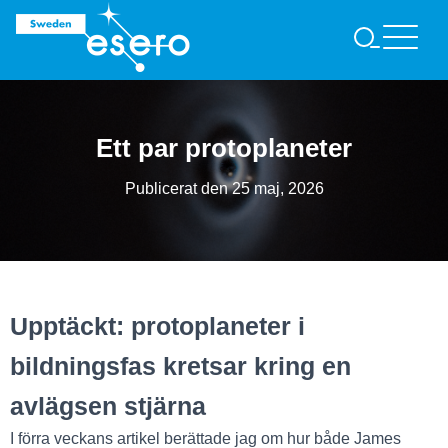
S
Ö
K
Ett par protoplaneter
Publicerat den
25 maj, 2026
Upptäckt: protoplaneter i
bildningsfas kretsar kring en
avlägsen stjärna
I förra veckans artikel berättade jag om hur både James