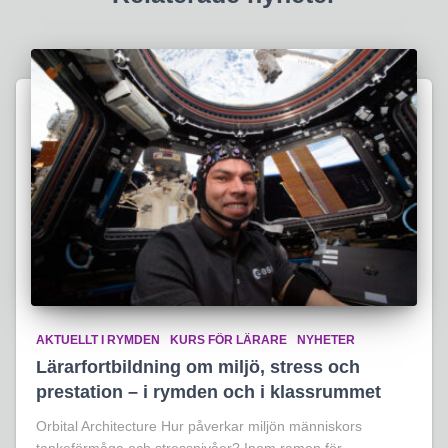
AKTUELLT I RYMDEN
KURS FÖR LÄRARE
NYHETER
Lärarfortbildning om miljö, stress och
prestation – i rymden och i klassrummet
Orbital Architecture Hur påverkar miljön människors