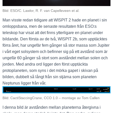
Bild: ESO/C. Lawlor, R. F. van Capelleveen et al.
Man visste redan tidigare att WISPIT 2 hade en planet i sin
omloppsbana, men de senaste resultaten från ESO:s
teleskop har visat att det finns ytterligare en planet under
bildande. Den första av de två, WISPIT 2b, som upptäcktes
förra året, har ungefär fem gånger så stor massa som Jupiter
i vårt eget solsystem och befinner sig på ett avstånd som är
ungefär 60 gånger så stort som avståndet mellan solen och
jorden. Med andra ord ligger den först upptäckta
protoplaneten, som syns i det mörka gapet i skivan på
bilden, dubbelt så långt från sin stjärna som planeten
Neptunus ligger från vår.
Bild: CactiStaccingCrane, CCO 1.0 – montage av Tom Callen
I denna bild är avstånden mellan planeterna återgivna i