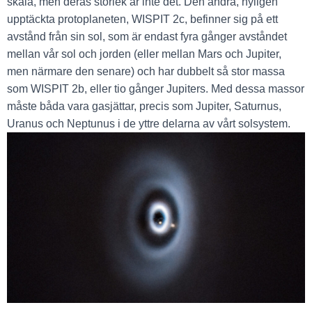
skala, men deras storlek är inte det. Den andra, nyligen
upptäckta protoplaneten, WISPIT 2c, befinner sig på ett
avstånd från sin sol, som är endast fyra gånger avståndet
mellan vår sol och jorden (eller mellan Mars och Jupiter,
men närmare den senare) och har dubbelt så stor massa
som WISPIT 2b, eller tio gånger Jupiters. Med dessa massor
måste båda vara gasjättar, precis som Jupiter, Saturnus,
Uranus och Neptunus i de yttre delarna av vårt solsystem.