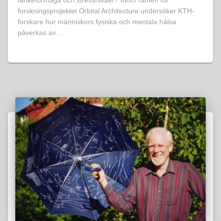
tankeförmåga och stressnivåer? Inom ramen för
forskningsprojektet Orbital Architecture undersöker KTH-
forskare hur människors fysiska och mentala hälsa
påverkas av…