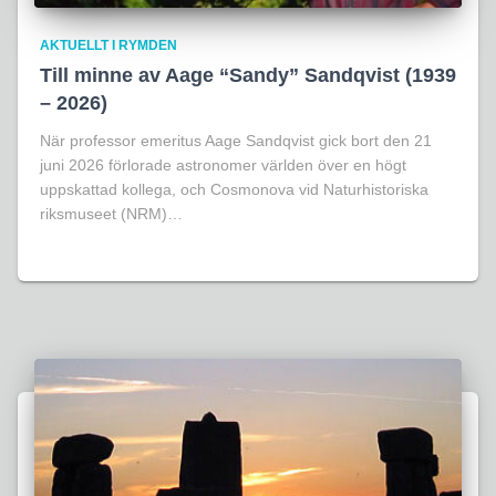
AKTUELLT I RYMDEN
Till minne av Aage “Sandy” Sandqvist (1939
– 2026)
När professor emeritus Aage Sandqvist gick bort den 21
juni 2026 förlorade astronomer världen över en högt
uppskattad kollega, och Cosmonova vid Naturhistoriska
riksmuseet (NRM)…