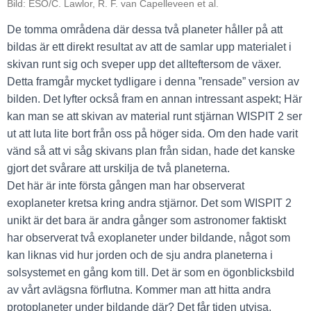
Bild: ESO/C. Lawlor, R. F. van Capelleveen et al.
De tomma områdena där dessa två planeter håller på att
bildas är ett direkt resultat av att de samlar upp materialet i
skivan runt sig och sveper upp det allteftersom de växer.
Detta framgår mycket tydligare i denna ”rensade” version av
bilden. Det lyfter också fram en annan intressant aspekt; Här
kan man se att skivan av material runt stjärnan WISPIT 2 ser
ut att luta lite bort från oss på höger sida. Om den hade varit
vänd så att vi såg skivans plan från sidan, hade det kanske
gjort det svårare att urskilja de två planeterna.
Det här är inte första gången man har observerat
exoplaneter kretsa kring andra stjärnor. Det som WISPIT 2
unikt är det bara är andra gånger som astronomer faktiskt
har observerat två exoplaneter under bildande, något som
kan liknas vid hur jorden och de sju andra planeterna i
solsystemet en gång kom till. Det är som en ögonblicksbild
av vårt avlägsna förflutna. Kommer man att hitta andra
protoplaneter under bildande där? Det får tiden utvisa.