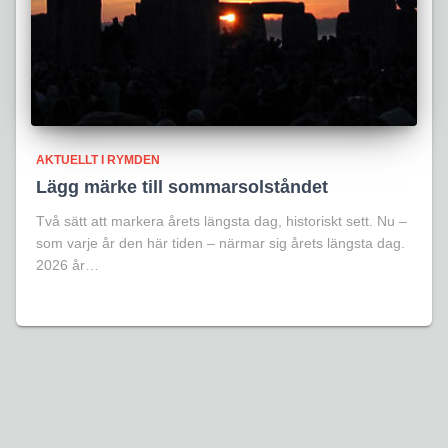
AKTUELLT I RYMDEN
Lägg märke till sommarsolståndet
Två sätt att markera årets längsta dag, historiskt sett. Nu –
som varje år den här tiden – närmar sig årets längsta dag.
2026 år…