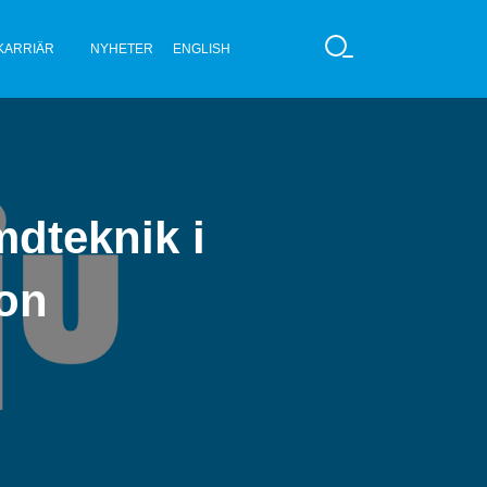
KARRIÄR
NYHETER
ENGLISH
S
Ö
K
mdteknik i
son