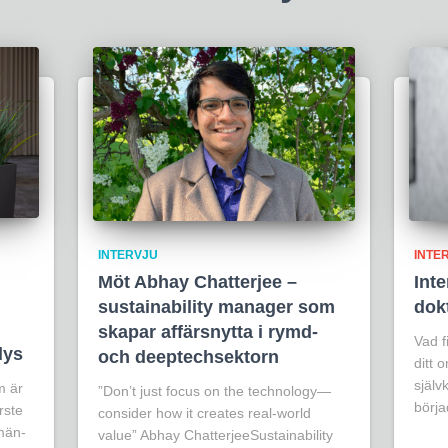
INTERVJU
INTE
Möt Abhay Chatterjee –
Int
sustainability manager som
dok
skapar affärsnytta i rymd-
Vad f
lys
och deeptechsektorn
ditt 
själv
m är
”Don’t just focus on the technology—
börj
rste
consider how it creates real-world
män-
value” Abhay ChatterjeeSustainability