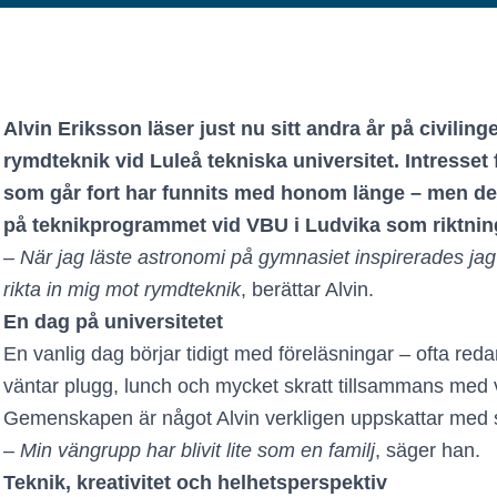
Alvin Eriksson läser just nu sitt andra år på civili
rymdteknik vid Luleå tekniska universitet. Intresset 
som går fort har funnits med honom länge – men de
på teknikprogrammet vid VBU i Ludvika som riktnin
–
När jag läste astronomi på gymnasiet inspirerades jag a
rikta in mig mot rymdteknik
, berättar Alvin.
En dag på universitetet
En vanlig dag börjar tidigt med föreläsningar – ofta reda
väntar plugg, lunch och mycket skratt tillsammans me
Gemenskapen är något Alvin verkligen uppskattar med st
–
Min vängrupp har blivit lite som en familj
, säger han.
Teknik, kreativitet och helhetsperspektiv