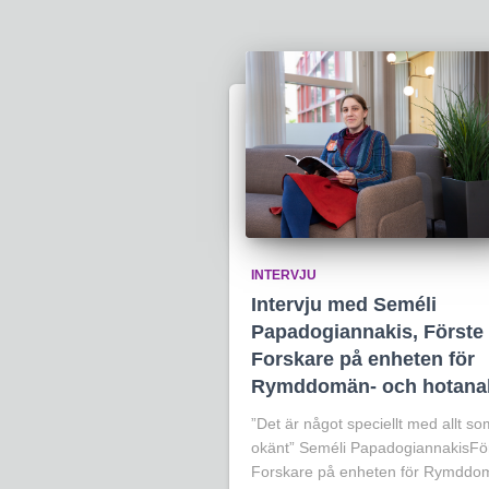
INTERVJU
Intervju med Seméli
Papadogiannakis, Förste
Forskare på enheten för
Rymddomän- och hotana
”Det är något speciellt med allt so
okänt” Seméli PapadogiannakisFö
Forskare på enheten för Rymddo