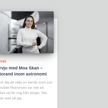
RVJU
ervju med Moa Skan –
torand inom astronomi
ick dig att välja en karriär inom just
område?Astronomi var inte ett
klart val för mig från början. Det
ade med att jag…