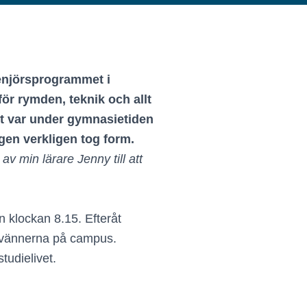
ngenjörsprogrammet i
för rymden, teknik och allt
t var under gymnasietiden
gen verkligen tog form.
v min lärare Jenny till att
n klockan 8.15. Efteråt
d vännerna på campus.
udielivet.