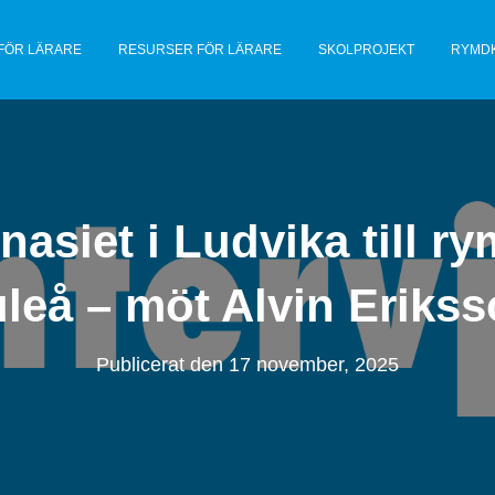
FÖR LÄRARE
RESURSER FÖR LÄRARE
SKOLPROJEKT
RYMD
asiet i Ludvika till ry
leå – möt Alvin Eriks
Publicerat den
17 november, 2025