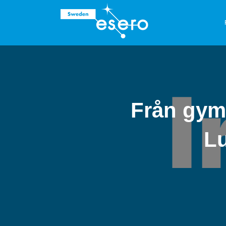
Från gymn
Lu