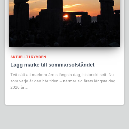
AKTUELLT I RYMDEN
Lägg märke till sommarsolståndet
Två sätt att markera årets längsta dag, historiskt sett. Nu –
som varje år den här tiden – närmar sig årets längsta dag.
2026 år…