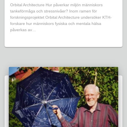
Orbital Architecture Hur påverkar miljön människors
tankeförmåga och stressnivåer? Inom ramen för
forskningsprojektet Orbital Architecture undersöker KTH-
forskare hur människors fysiska och mentala hälsa
påverkas av…