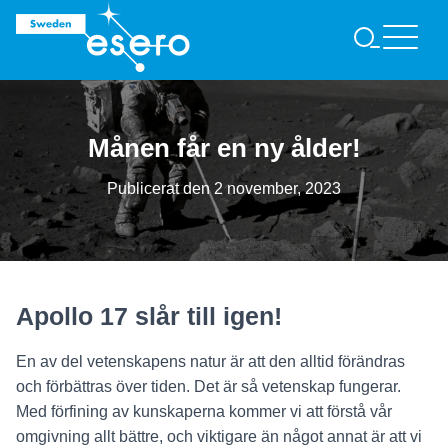
S
Ö
K
Månen får en ny ålder!
Publicerat den
2 november, 2023
Apollo 17 slår till igen!
En av del vetenskapens natur är att den alltid förändras
och förbättras över tiden. Det är så vetenskap fungerar.
Med förfining av kunskaperna kommer vi att förstå vår
omgivning allt bättre, och viktigare än något annat är att vi