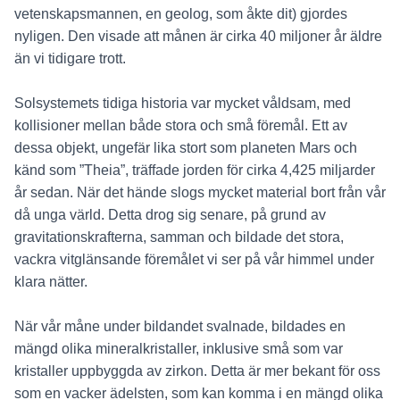
vetenskapsmannen, en geolog, som åkte dit) gjordes
nyligen. Den visade att månen är cirka 40 miljoner år äldre
än vi tidigare trott.
Solsystemets tidiga historia var mycket våldsam, med
kollisioner mellan både stora och små föremål. Ett av
dessa objekt, ungefär lika stort som planeten Mars och
känd som ”Theia”, träffade jorden för cirka 4,425 miljarder
år sedan. När det hände slogs mycket material bort från vår
då unga värld. Detta drog sig senare, på grund av
gravitationskrafterna, samman och bildade det stora,
vackra vitglänsande föremålet vi ser på vår himmel under
klara nätter.
När vår måne under bildandet svalnade, bildades en
mängd olika mineralkristaller, inklusive små som var
kristaller uppbyggda av zirkon. Detta är mer bekant för oss
som en vacker ädelsten, som kan komma i en mängd olika