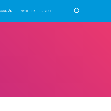
KARRIÄR
NYHETER
ENGLISH
S
Ö
K