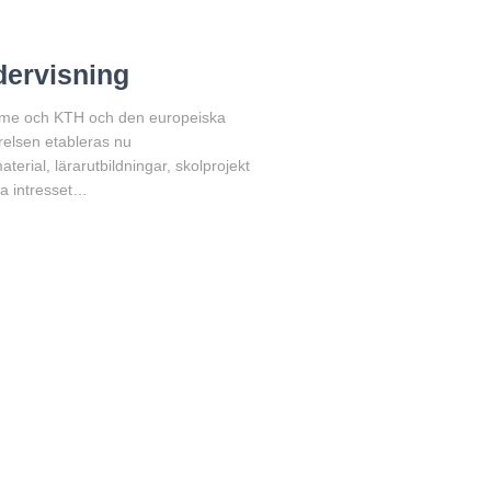
dervisning
dome och KTH och den europeiska
elsen etableras nu
erial, lärarutbildningar, skolprojekt
ka intresset…