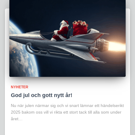
NYHETER
God jul och gott nytt år!
Nu när julen närmar sig och vi snart lämnar ett händelserikt
2025 bakom oss vill vi rikta ett stort tack till alla som under
året…