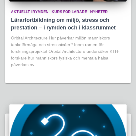
AKTUELLT I RYMDEN
KURS FÖR LÄRARE
NYHETER
Lärarfortbildning om miljö, stress och
prestation – i rymden och i klassrummet
Orbital Architecture Hur påverkar miljön människors
tankeförmåga och stressnivåer? Inom ramen för
forskningsprojektet Orbital Architecture undersöker KTH-
forskare hur människors fysiska och mentala hälsa
påverkas av…