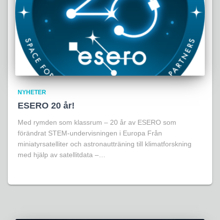
NYHETER
ESERO 20 år!
Med rymden som klassrum – 20 år av ESERO som
förändrat STEM-undervisningen i Europa Från
miniatyrsatelliter och astronautträning till klimatforskning
med hjälp av satellitdata –…