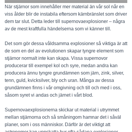
När stjärnor som innehåller mer material än vår sol når en
viss ålder blir de instabila eftersom kärnbränslet som driver
dem tar slut. Detta leder till supernovaexplosioner – några
av de mest kraftfulla händelserna som vi känner till.
Det som gör dessa våldsamma explosioner så viktiga är att
de som en del av evolutionen skapar tyngre element som
stjärnor normalt inte kan skapa. Vissa supernovor
producerar till exempel kol och syre, medan andra kan
producera ännu tyngre grundämnen som järn, zink, silver,
tenn, guld, kvicksilver, bly och uran. Många av dessa
grundämnen finns i vår omgivning och till och med i oss,
såsom syret vi andas och järnet i vårt blod.
Supernovaexplosionerna skickar ut material i utrymmet
mellan stjärnorna och så småningom hamnar det i såväl
planer, som i oss människor. Därför är det viktigt att
astronomer kan uppskatta hur ofta sådana explosioner