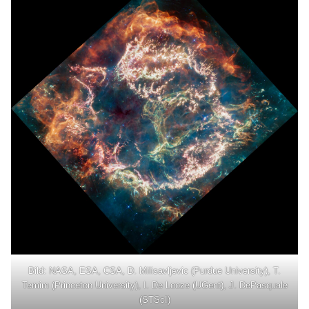
Bild: NASA, ESA, CSA, D. Milisavljevic (Purdue University), T.
Temim (Princeton University), I. De Looze (UGent), J. DePasquale
(STScI)