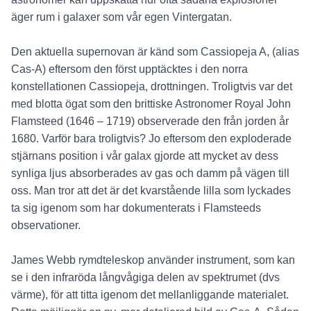
äger rum i galaxer som vår egen Vintergatan.
Den aktuella supernovan är känd som Cassiopeja A, (alias
Cas-A) eftersom den först upptäcktes i den norra
konstellationen Cassiopeja, drottningen. Troligtvis var det
med blotta ögat som den brittiske Astronomer Royal John
Flamsteed (1646 – 1719) observerade den från jorden år
1680. Varför bara troligtvis? Jo eftersom den exploderade
stjärnans position i vår galax gjorde att mycket av dess
synliga ljus absorberades av gas och damm på vägen till
oss. Man tror att det är det kvarstående lilla som lyckades
ta sig igenom som har dokumenterats i Flamsteeds
observationer.
James Webb rymdteleskop använder instrument, som kan
se i den infraröda långvågiga delen av spektrumet (dvs
värme), för att titta igenom det mellanliggande materialet.