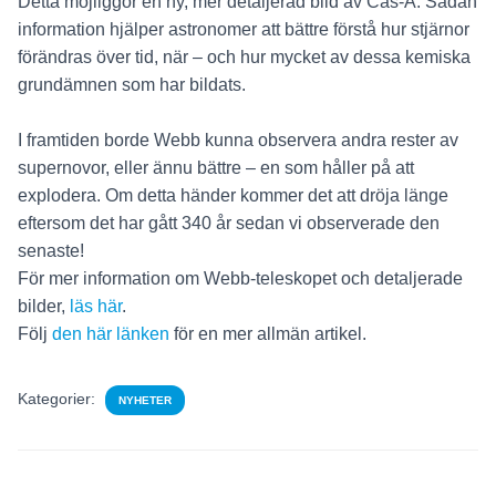
Detta möjliggör en ny, mer detaljerad bild av Cas-A. Sådan
information hjälper astronomer att bättre förstå hur stjärnor
förändras över tid, när – och hur mycket av dessa kemiska
grundämnen som har bildats.
I framtiden borde Webb kunna observera andra rester av
supernovor, eller ännu bättre – en som håller på att
explodera. Om detta händer kommer det att dröja länge
eftersom det har gått 340 år sedan vi observerade den
senaste!
För mer information om Webb-teleskopet och detaljerade
bilder,
läs här
.
Följ
den här länken
för en mer allmän artikel.
Kategorier:
NYHETER