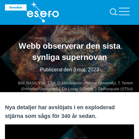
S
Ö
K
Webb observerar den sista
synliga supernovan
Publicerat den
3 maj, 2023
Bild: NASA, ESA, CSA, D. Milisavljevic (Purdue University), T. Temim
(Princeton University), I. De Looze (UGent), J. DePasquale (STScI)
Nya detaljer har avslöjats i en exploderad
stjärna som sågs för 340 år sedan.