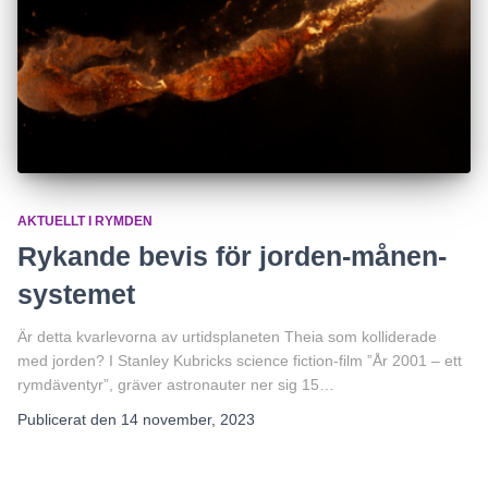
AKTUELLT I RYMDEN
Rykande bevis för jorden-månen-
systemet
Är detta kvarlevorna av urtidsplaneten Theia som kolliderade
med jorden? I Stanley Kubricks science fiction-film ”År 2001 – ett
rymdäventyr”, gräver astronauter ner sig 15…
Publicerat den
14 november, 2023