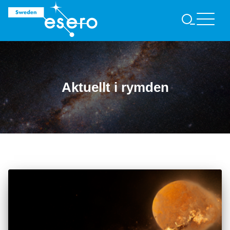
S
Ö
K
Aktuellt i rymden