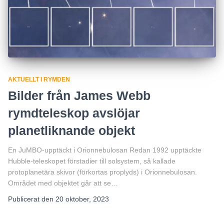
AKTUELLT I RYMDEN
Bilder från James Webb
rymdteleskop avslöjar
planetliknande objekt
En JuMBO-upptäckt i Orionnebulosan Redan 1992 upptäckte
Hubble-teleskopet förstadier till solsystem, så kallade
protoplanetära skivor (förkortas proplyds) i Orionnebulosan.
Området med objektet går att se…
Publicerat den
20 oktober, 2023