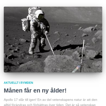
AKTUELLT I RYMDEN
Månen får en ny ålder!
Apollo 17 slår till igen! En av del vetenskapens natur är att den
alltid förändras och förbättras över tiden. Det är så vetenskap