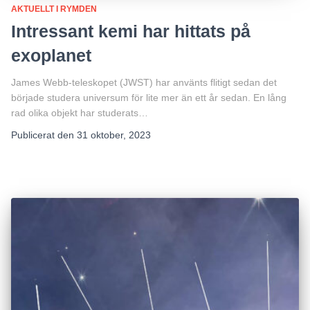
AKTUELLT I RYMDEN
Intressant kemi har hittats på
exoplanet
James Webb-teleskopet (JWST) har använts flitigt sedan det
började studera universum för lite mer än ett år sedan. En lång
rad olika objekt har studerats…
Publicerat den
31 oktober, 2023